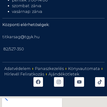
péntek: 9:00-14:00
szombat: zárva
vasárnap: zárva
Központi elérhetőségek:
titkarsag@tgyk.hu
82/527-350
Adatvédelem
Panaszkezelés
Könyvautomata
Hírlevél Feliratkozás
Ajándékötletek