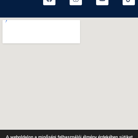
A weboldalon a minőségi felhasználói élmény érdekében sütiket