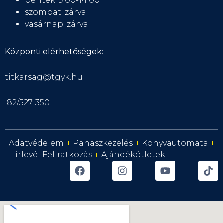
péntek: 9:00-14:00
szombat: zárva
vasárnap: zárva
Központi elérhetőségek:
titkarsag@tgyk.hu
82/527-350
Adatvédelem
Panaszkezelés
Könyvautomata
Hírlevél Feliratkozás
Ajándékötletek