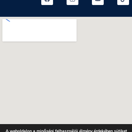
A weboldalon a minőségi felhasználói élmény érdekében sütiket