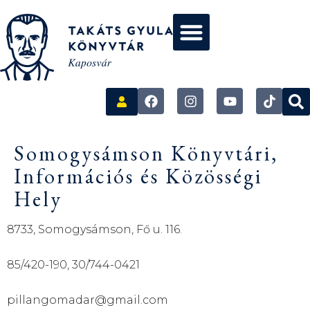
Somogysámson Könyvtári,
Információs és Közösségi
Hely
8733, Somogysámson, Fő u. 116.
85/420-190, 30/744-0421
pillangomadar@gmail.com