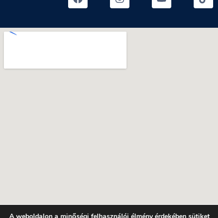
A weboldalon a minőségi felhasználói élmény érdekében sütiket