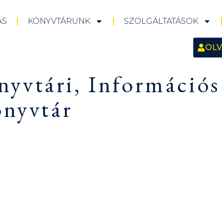
ÁS
KÖNYVTÁRUNK
SZOLGÁLTATÁSOK
OLV
yvtári, Információs 
önyvtár