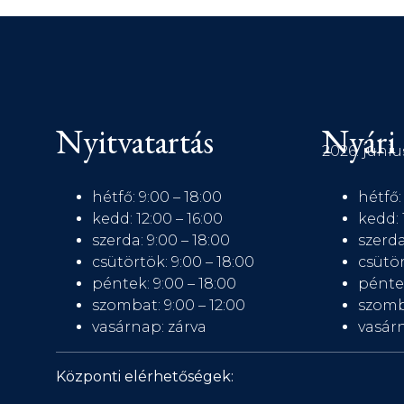
Nyitvatartás
Nyári 
2026. júniu
hétfő: 9:00 – 18:00
hétfő:
kedd: 12:00 – 16:00
kedd: 
szerda: 9:00 – 18:00
szerda
csütörtök: 9:00 – 18:00
csütör
péntek: 9:00 – 18:00
péntek
szombat: 9:00 – 12:00
szomb
vasárnap: zárva
vasárn
Központi elérhetőségek: