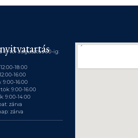
nyitvatartás
s 15-től augusztus 30-ig:
 12:00-18:00
12:00-16:00
: 9:00-16:00
tök: 9:00-16:00
: 9:00-14:00
at: zárva
ap: zárva