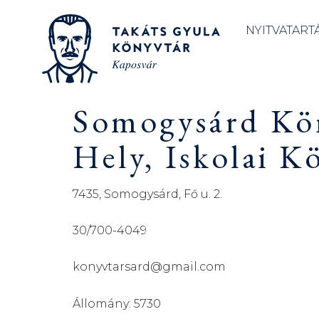
NYITVATART
Somogysárd Kön
Hely, Iskolai K
7435, Somogysárd, Fő u. 2.
30/700-4049
konyvtarsard@gmail.com
Állomány: 5730