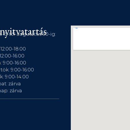
nyitvatartás
s 15-től augusztus 30-ig:
 12:00-18:00
12:00-16:00
: 9:00-16:00
tök: 9:00-16:00
: 9:00-14:00
at: zárva
ap: zárva