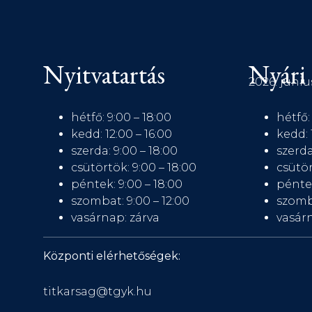
Nyitvatartás
Nyári 
2026. júniu
hétfő: 9:00 – 18:00
hétfő:
kedd: 12:00 – 16:00
kedd: 
szerda: 9:00 – 18:00
szerda
csütörtök: 9:00 – 18:00
csütör
péntek: 9:00 – 18:00
péntek
szombat: 9:00 – 12:00
szomb
vasárnap: zárva
vasárn
Központi elérhetőségek:
titkarsag@tgyk.hu