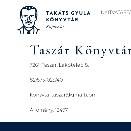
NYITVATART
Taszár Könyvtár
7261, Taszár, Lakótelep 8.
82/575-025/40
konyvtartaszar@gmail.com
Állomány: 12497