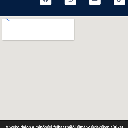
A weboldalon a minőségi felhasználói élmény érdekében sütiket