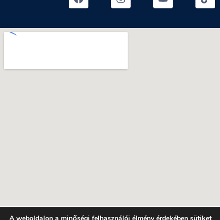
A weboldalon a minőségi felhasználói élmény érdekében sütiket