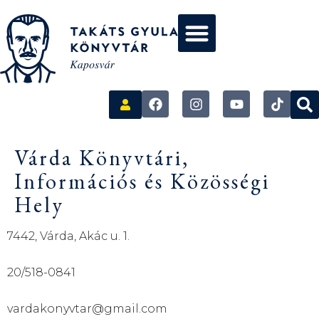
Várda Könyvtári,
Információs és Közösségi
Hely
7442, Várda, Akác u. 1.
20/518-0841
vardakonyvtar@gmail.com