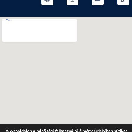
A weboldalon a minőségi felhasználói élmény érdekében sütiket