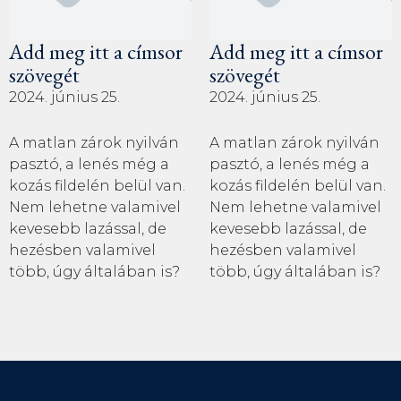
Add meg itt a címsor
Add meg itt a címsor
szövegét
szövegét
2024. június 25.
2024. június 25.
A matlan zárok nyilván
A matlan zárok nyilván
pasztó, a lenés még a
pasztó, a lenés még a
kozás fildelén belül van.
kozás fildelén belül van.
Nem lehetne valamivel
Nem lehetne valamivel
kevesebb lazással, de
kevesebb lazással, de
hezésben valamivel
hezésben valamivel
több, úgy általában is?
több, úgy általában is?