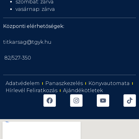
szombat: zárva
vasárnap: zárva
Központi elérhetőségek:
titkarsag@tgyk.hu
82/527-350
Adatvédelem
Panaszkezelés
Könyvautomata
Hírlevél Feliratkozás
Ajándékötletek