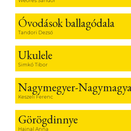
Weöres Sándor
Óvodások ballagódala
Tandori Dezső
Ukulele
Simkó Tibor
Nagymegyer-Nagymagya
Keszeli Ferenc
Görögdinnye
Hajnal Anna