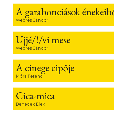
A garabonciások énekeib
Weöres Sándor
Ujjé/!/vi mese
Weöres Sándor
A cinege cipője
Móra Ferenc
Cica-mica
Benedek Elek