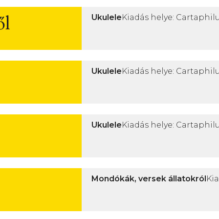
ől
Ukulele
Kiadás helye: Cartaphilu
Ukulele
Kiadás helye: Cartaphilu
Ukulele
Kiadás helye: Cartaphilu
Mondókák, versek állatokról
Kia