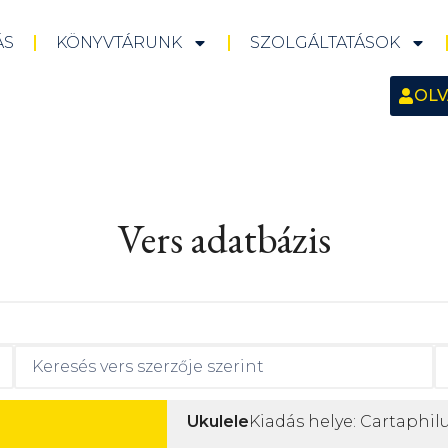
ÁS
KÖNYVTÁRUNK
SZOLGÁLTATÁSOK
OLV
Vers adatbázis
Ukulele
Kiadás helye: Cartaphilu