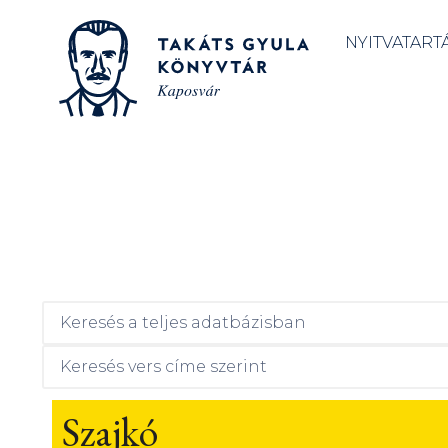
NYITVATART
Szajkó