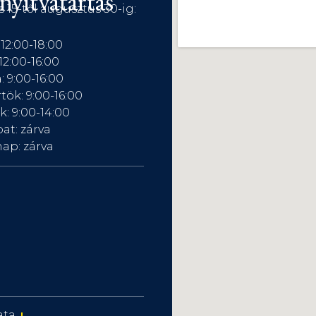
nyitvatartás
s 15-től augusztus 30-ig:
 12:00-18:00
12:00-16:00
: 9:00-16:00
tök: 9:00-16:00
: 9:00-14:00
at: zárva
ap: zárva
ata