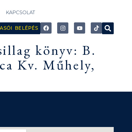
KAPCSOLAT
ASÓI BELÉPÉS
sillag könyv: B.
ica Kv. Műhely,