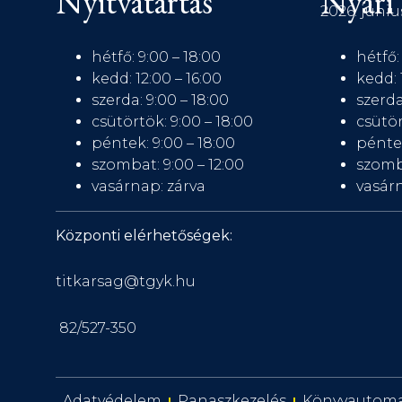
Nyitvatartás
Nyári 
2026. júniu
hétfő: 9:00 – 18:00
hétfő:
kedd: 12:00 – 16:00
kedd: 
szerda: 9:00 – 18:00
szerda
csütörtök: 9:00 – 18:00
csütör
péntek: 9:00 – 18:00
péntek
szombat: 9:00 – 12:00
szomb
vasárnap: zárva
vasárn
Központi elérhetőségek:
titkarsag@tgyk.hu
82/527-350
Adatvédelem
Panaszkezelés
Könyvautom