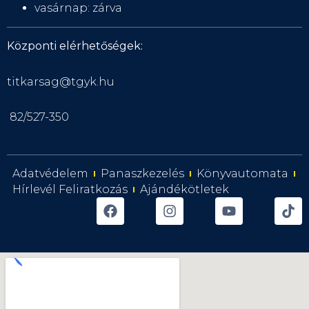
vasárnap: zárva
Központi elérhetőségek:
titkarsag@tgyk.hu
82/527-350
Adatvédelem
Panaszkezelés
Könyvautomata
Hírlevél Feliratkozás
Ajándékötletek