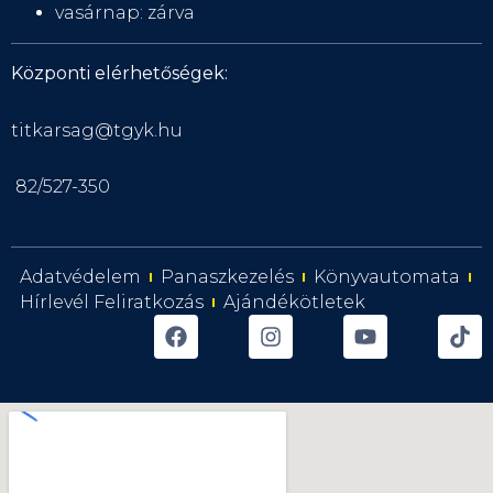
vasárnap: zárva
Központi elérhetőségek:
titkarsag@tgyk.hu
82/527-350
Adatvédelem
Panaszkezelés
Könyvautomata
Hírlevél Feliratkozás
Ajándékötletek