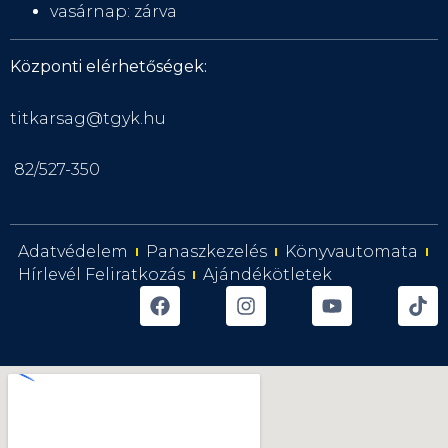
vasárnap: zárva
Központi elérhetőségek:
titkarsag@tgyk.hu
82/527-350
Adatvédelem
Panaszkezelés
Könyvautomata
Hírlevél Feliratkozás
Ajándékötletek