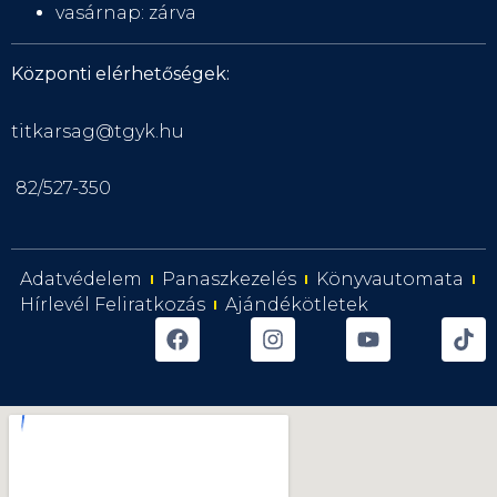
vasárnap: zárva
Központi elérhetőségek:
titkarsag@tgyk.hu
82/527-350
Adatvédelem
Panaszkezelés
Könyvautomata
Hírlevél Feliratkozás
Ajándékötletek