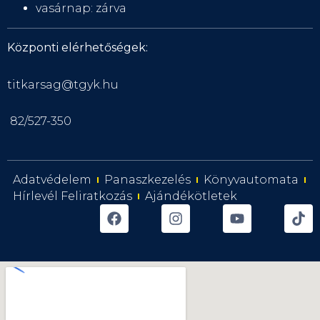
vasárnap: zárva
Központi elérhetőségek:
titkarsag@tgyk.hu
82/527-350
Adatvédelem
Panaszkezelés
Könyvautomata
Hírlevél Feliratkozás
Ajándékötletek