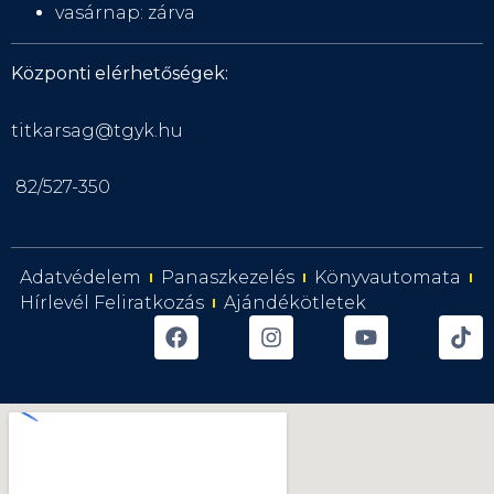
vasárnap: zárva
Központi elérhetőségek:
titkarsag@tgyk.hu
82/527-350
Adatvédelem
Panaszkezelés
Könyvautomata
Hírlevél Feliratkozás
Ajándékötletek