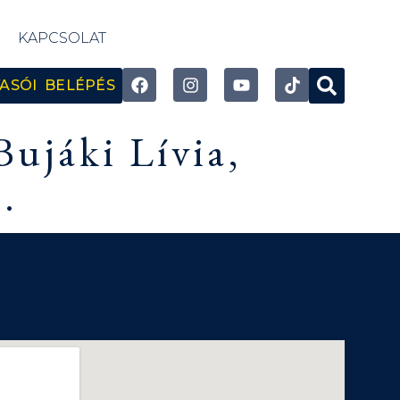
KAPCSOLAT
ASÓI BELÉPÉS
Bujáki Lívia,
.