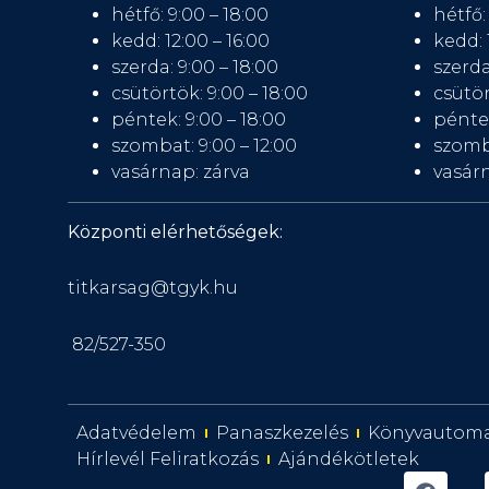
hétfő: 9:00 – 18:00
hétfő:
kedd: 12:00 – 16:00
kedd: 
szerda: 9:00 – 18:00
szerda
csütörtök: 9:00 – 18:00
csütör
péntek: 9:00 – 18:00
péntek
szombat: 9:00 – 12:00
szomb
vasárnap: zárva
vasárn
Központi elérhetőségek:
titkarsag@tgyk.hu
82/527-350
Adatvédelem
Panaszkezelés
Könyvautom
Hírlevél Feliratkozás
Ajándékötletek