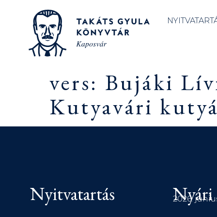
NYITVATART
vers: Bujáki Lí
Kutyavári kutyá
Nyitvatartás
Nyári 
2026. júniu