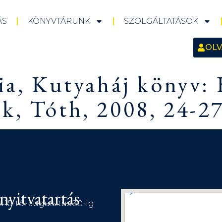
ÁS
KÖNYVTÁRUNK
SZOLGÁLTATÁSOK
OLV
via, Kutyaháj könyv: 
k, Tóth, 2008, 24-27
nyitvatartás
s 15-től augusztus 30-ig: