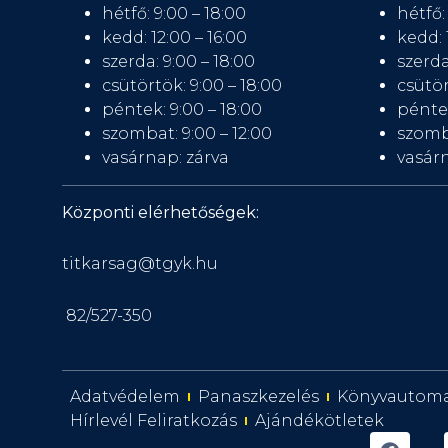
hétfő: 9:00 – 18:00
hétfő:
kedd: 12:00 – 16:00
kedd: 
szerda: 9:00 – 18:00
szerda
csütörtök: 9:00 – 18:00
csütör
péntek: 9:00 – 18:00
péntek
szombat: 9:00 – 12:00
szomb
vasárnap: zárva
vasárn
Központi elérhetőségek:
titkarsag@tgyk.hu
82/527-350
Adatvédelem
Panaszkezelés
Könyvautom
Hírlevél Feliratkozás
Ajándékötletek