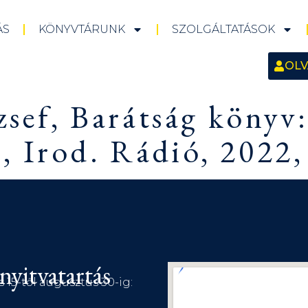
ÁS
KÖNYVTÁRUNK
SZOLGÁLTATÁSOK
OLV
zsef, Barátság könyv:
 Irod. Rádió, 2022,
nyitvatartás
s 15-től augusztus 30-ig: