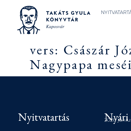
NYITVATART
vers: Császár Jó
Nagypapa meséi,
Nyitvatartás
Nyári 
2026. júniu