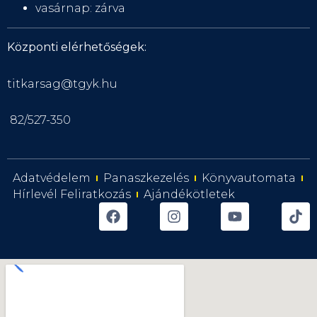
vasárnap: zárva
Központi elérhetőségek:
titkarsag@tgyk.hu
82/527-350
Adatvédelem
Panaszkezelés
Könyvautomata
Hírlevél Feliratkozás
Ajándékötletek