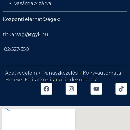
vasárnap: zárva
Központi elérhetőségek:
titkarsag@tgyk.hu
82/527-350
Adatvédelem
Panaszkezelés
Könyvautomata
Hírlevél Feliratkozás
Ajándékötletek