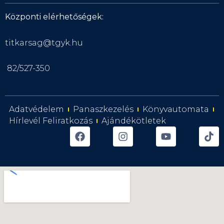
Központi elérhetőségek:
titkarsag@tgyk.hu
82/527-350
Adatvédelem
Panaszkezelés
Könyvautomata
Hírlevél Feliratkozás
Ajándékötletek