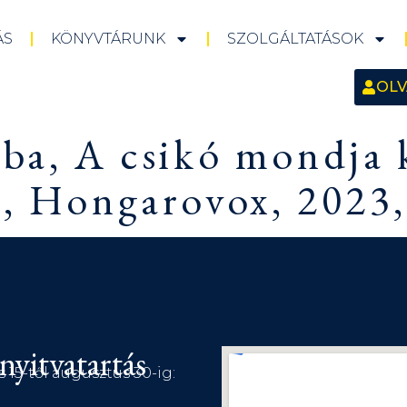
ÁS
KÖNYVTÁRUNK
SZOLGÁLTATÁSOK
OLV
aba, A csikó mondja 
r, Hongarovox, 2023,
nyitvatartás
s 15-től augusztus 30-ig: