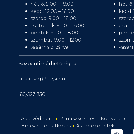
hétfő: 9:00 – 18:00
hétfő:
kedd: 12:00 – 16:00
kedd: 
szerda: 9:00 – 18:00
szerda
csütörtök: 9:00 – 18:00
csütör
péntek: 9:00 – 18:00
péntek
szombat: 9:00 – 12:00
szomb
vasárnap: zárva
vasárn
Központi elérhetőségek:
titkarsag@tgyk.hu
82/527-350
Adatvédelem
Panaszkezelés
Könyvautom
Hírlevél Feliratkozás
Ajándékötletek