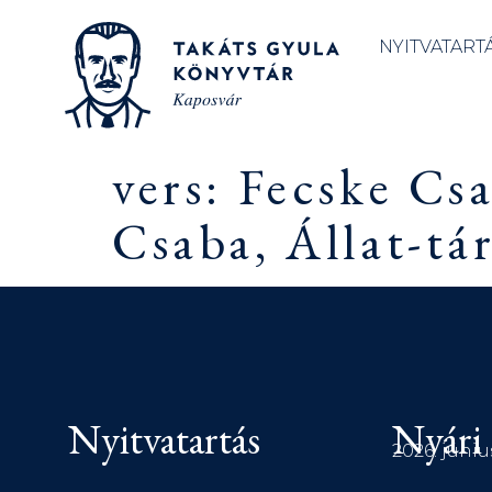
NYITVATART
vers: Fecske Cs
Csaba, Állat-tá
Nyitvatartás
Nyári 
2026. júniu