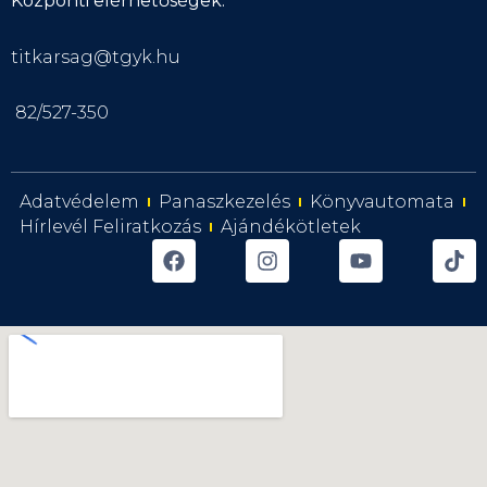
Központi elérhetőségek:
titkarsag@tgyk.hu
82/527-350
Adatvédelem
Panaszkezelés
Könyvautomata
Hírlevél Feliratkozás
Ajándékötletek