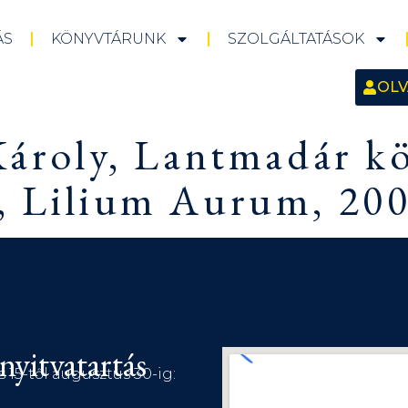
ÁS
KÖNYVTÁRUNK
SZOLGÁLTATÁSOK
OLV
 Károly, Lantmadár kö
, Lilium Aurum, 200
nyitvatartás
s 15-től augusztus 30-ig: