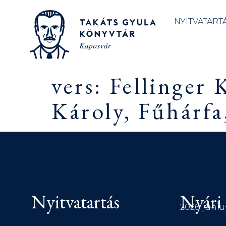
NYITVATART
vers: Fellinger
Károly, Fűhárfa
Nyitvatartás
Nyári 
2026. júniu