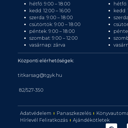
hétfő: 9:00 – 18:00
hétfő:
kedd: 12:00 – 16:00
kedd: 
szerda: 9:00 – 18:00
szerda
csütörtök: 9:00 – 18:00
csütör
péntek: 9:00 – 18:00
péntek
szombat: 9:00 – 12:00
szomb
vasárnap: zárva
vasárn
Központi elérhetőségek:
titkarsag@tgyk.hu
82/527-350
Adatvédelem
Panaszkezelés
Könyvautom
Hírlevél Feliratkozás
Ajándékötletek