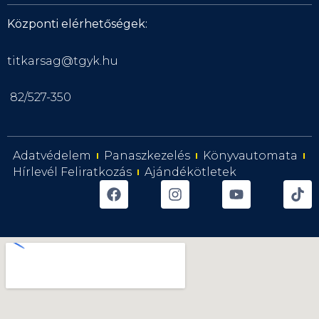
Központi elérhetőségek:
titkarsag@tgyk.hu
82/527-350
Adatvédelem
Panaszkezelés
Könyvautomata
Hírlevél Feliratkozás
Ajándékötletek