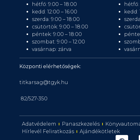
hétfő: 9:00 – 18:00
hétfő:
kedd: 12:00 – 16:00
kedd: 
szerda: 9:00 – 18:00
szerda
csütörtök: 9:00 – 18:00
csütör
péntek: 9:00 – 18:00
péntek
szombat: 9:00 – 12:00
szomb
vasárnap: zárva
vasárn
Központi elérhetőségek:
titkarsag@tgyk.hu
82/527-350
Adatvédelem
Panaszkezelés
Könyvautom
Hírlevél Feliratkozás
Ajándékötletek