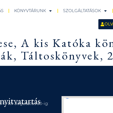
ÁS
KÖNYVTÁRUNK
SZOLGÁLTATÁSOK
OLV
ese, A kis Katóka kö
ák, Táltoskönyvek, 2
nyitvatartás
s 15-től augusztus 30-ig: