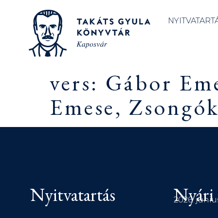
NYITVATART
vers: Gábor Em
Emese, Zsongók
Nyitvatartás
Nyári 
2026. júniu