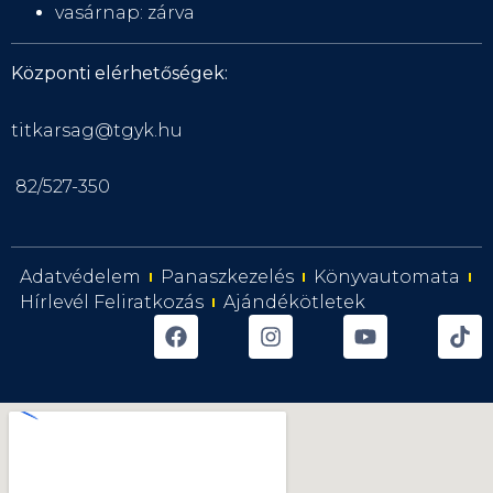
vasárnap: zárva
Központi elérhetőségek:
titkarsag@tgyk.hu
82/527-350
Adatvédelem
Panaszkezelés
Könyvautomata
Hírlevél Feliratkozás
Ajándékötletek