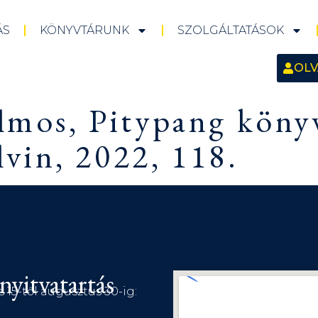
ÁS
KÖNYVTÁRUNK
SZOLGÁLTATÁSOK
OLV
ilmos, Pitypang köny
vin, 2022, 118.
nyitvatartás
s 15-től augusztus 30-ig: