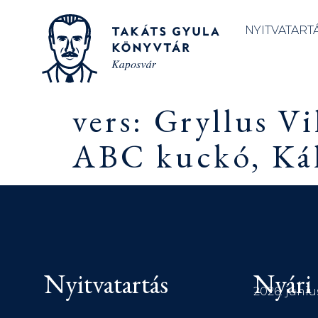
NYITVATART
vers: Gryllus V
ABC kuckó, Kál
Nyitvatartás
Nyári 
2026. júniu