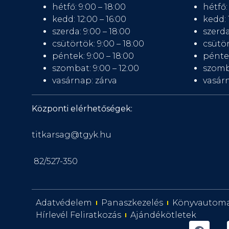
hétfő: 9:00 – 18:00
hétfő:
kedd: 12:00 – 16:00
kedd: 
szerda: 9:00 – 18:00
szerda
csütörtök: 9:00 – 18:00
csütör
péntek: 9:00 – 18:00
péntek
szombat: 9:00 – 12:00
szomb
vasárnap: zárva
vasárn
Központi elérhetőségek:
titkarsag@tgyk.hu
82/527-350
Adatvédelem
Panaszkezelés
Könyvautom
Hírlevél Feliratkozás
Ajándékötletek