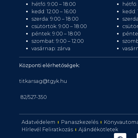
hétfő: 9:00 – 18:00
hétfő:
kedd: 12:00 – 16:00
kedd: 
szerda: 9:00 – 18:00
szerda
csütörtök: 9:00 – 18:00
csütör
péntek: 9:00 – 18:00
péntek
szombat: 9:00 – 12:00
szomb
vasárnap: zárva
vasárn
Központi elérhetőségek:
titkarsag@tgyk.hu
82/527-350
Adatvédelem
Panaszkezelés
Könyvautom
Hírlevél Feliratkozás
Ajándékötletek