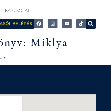
KAPCSOLAT
ASÓI BELÉPÉS
könyv: Miklya
1.