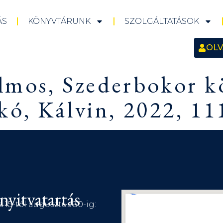
ÁS
KÖNYVTÁRUNK
SZOLGÁLTATÁSOK
OLV
ilmos, Szederbokor 
ó, Kálvin, 2022, 11
nyitvatartás
s 15-től augusztus 30-ig: