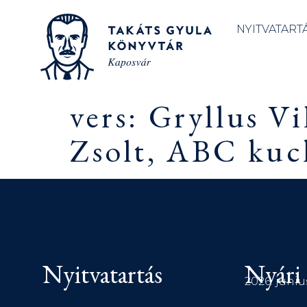
NYITVATART
vers: Gryllus V
Zsolt, ABC kuck
Nyitvatartás
Nyári 
2026. júniu