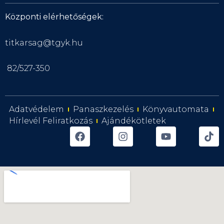
Központi elérhetőségek:
titkarsag@tgyk.hu
82/527-350
Adatvédelem
Panaszkezelés
Könyvautomata
Hírlevél Feliratkozás
Ajándékötletek