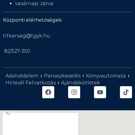
vasárnap: zárva
Központi elérhetőségek:
titkarsag@tgyk.hu
82/527-350
Adatvédelem
Panaszkezelés
Könyvautomata
Hírlevél Feliratkozás
Ajándékötletek