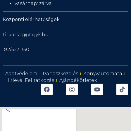
vasárnap: zárva
Központi elérhetőségek:
titkarsag@tgyk.hu
82/527-350
Adatvédelem
Panaszkezelés
Könyvautomata
Hírlevél Feliratkozás
Ajándékötletek