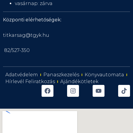
vasárnap: zárva
Központi elérhetőségek:
titkarsag@tgyk.hu
82/527-350
Adatvédelem
Panaszkezelés
Könyvautomata
Hírlevél Feliratkozás
Ajándékötletek