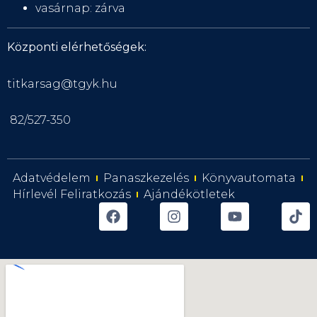
vasárnap: zárva
Központi elérhetőségek:
titkarsag@tgyk.hu
82/527-350
Adatvédelem
Panaszkezelés
Könyvautomata
Hírlevél Feliratkozás
Ajándékötletek