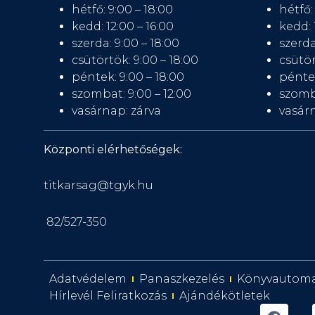
hétfő: 9:00 – 18:00
hétfő:
kedd: 12:00 – 16:00
kedd: 
szerda: 9:00 – 18:00
szerda
csütörtök: 9:00 – 18:00
csütör
péntek: 9:00 – 18:00
péntek
szombat: 9:00 – 12:00
szomb
vasárnap: zárva
vasárn
Központi elérhetőségek:
titkarsag@tgyk.hu
82/527-350
Adatvédelem
Panaszkezelés
Könyvautom
Hírlevél Feliratkozás
Ajándékötletek