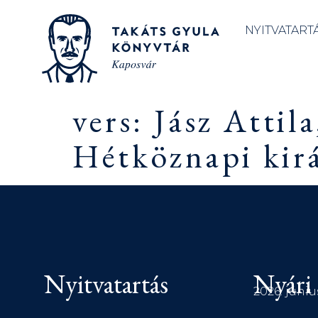
NYITVATART
vers: Jász Attil
Hétköznapi kirá
Nyitvatartás
Nyári 
2026. júniu