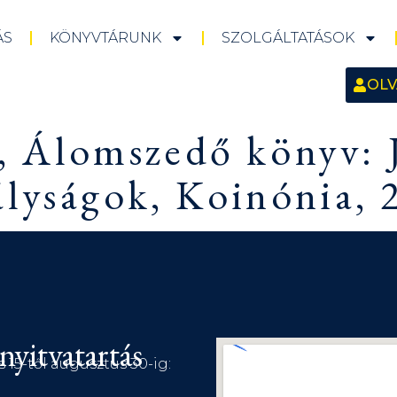
ÁS
KÖNYVTÁRUNK
SZOLGÁLTATÁSOK
OLV
a, Álomszedő könyv: J
lyságok, Koinónia, 
nyitvatartás
s 15-től augusztus 30-ig: