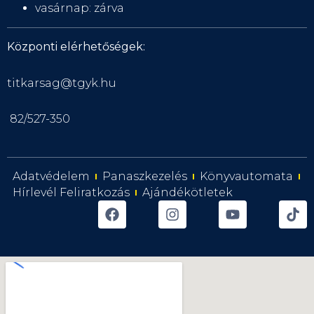
vasárnap: zárva
Központi elérhetőségek:
titkarsag@tgyk.hu
82/527-350
Adatvédelem
Panaszkezelés
Könyvautomata
Hírlevél Feliratkozás
Ajándékötletek