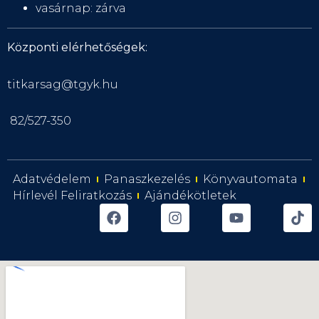
vasárnap: zárva
Központi elérhetőségek:
titkarsag@tgyk.hu
82/527-350
Adatvédelem
Panaszkezelés
Könyvautomata
Hírlevél Feliratkozás
Ajándékötletek