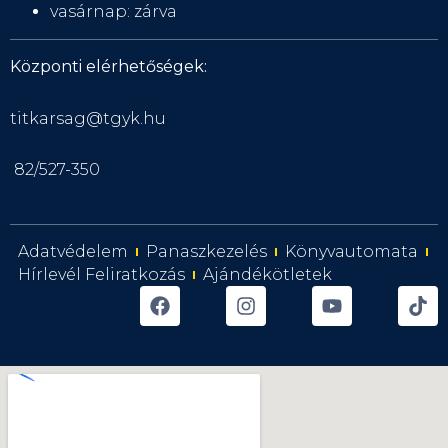
vasárnap: zárva
Központi elérhetőségek:
titkarsag@tgyk.hu
82/527-350
Adatvédelem
Panaszkezelés
Könyvautomata
Hírlevél Feliratkozás
Ajándékötletek