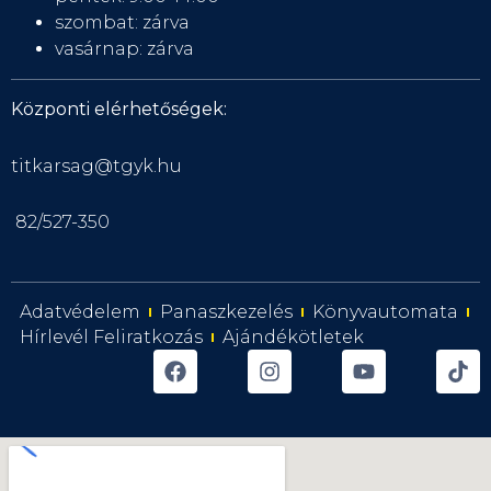
szombat: zárva
vasárnap: zárva
Központi elérhetőségek:
titkarsag@tgyk.hu
82/527-350
Adatvédelem
Panaszkezelés
Könyvautomata
Hírlevél Feliratkozás
Ajándékötletek