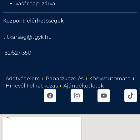
vasárnap: zárva
Központi elérhetőségek:
titkarsag@tgyk.hu
82/527-350
Adatvédelem
Panaszkezelés
Könyvautomata
Hírlevél Feliratkozás
Ajándékötletek