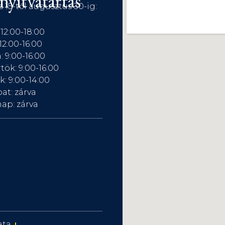
nyitvatartás
s 15-től augusztus 30-ig:
 12:00-18:00
12:00-16:00
: 9:00-16:00
tök: 9:00-16:00
: 9:00-14:00
at: zárva
ap: zárva
ata