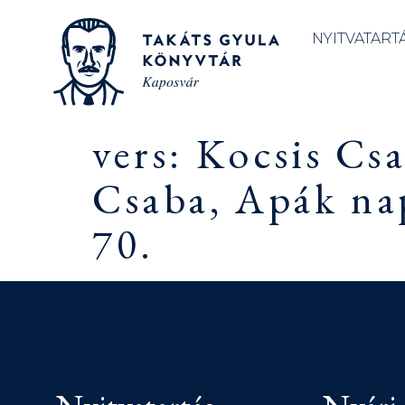
NYITVATART
vers: Kocsis Cs
Csaba, Apák na
70.