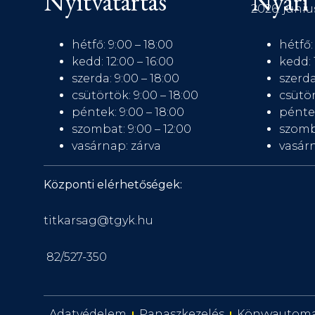
Nyitvatartás
Nyári 
2026. júniu
hétfő: 9:00 – 18:00
hétfő:
kedd: 12:00 – 16:00
kedd: 
szerda: 9:00 – 18:00
szerda
csütörtök: 9:00 – 18:00
csütör
péntek: 9:00 – 18:00
péntek
szombat: 9:00 – 12:00
szomb
vasárnap: zárva
vasárn
Központi elérhetőségek:
titkarsag@tgyk.hu
82/527-350
Adatvédelem
Panaszkezelés
Könyvautom