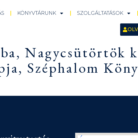
ÁS
KÖNYVTÁRUNK
SZOLGÁLTATÁSOK
OLV
aba, Nagycsütörtök 
pja, Széphalom Köny