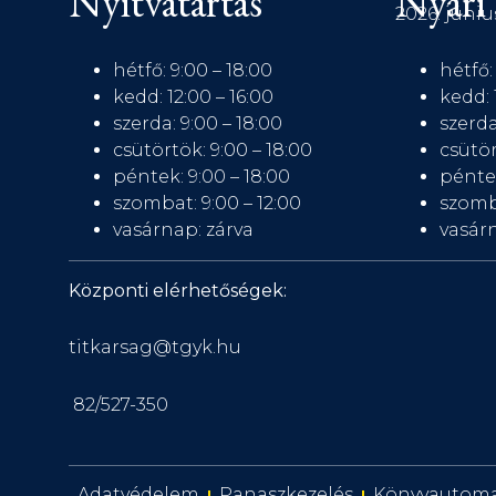
Nyitvatartás
Nyári 
2026. júniu
hétfő: 9:00 – 18:00
hétfő:
kedd: 12:00 – 16:00
kedd: 
szerda: 9:00 – 18:00
szerda
csütörtök: 9:00 – 18:00
csütör
péntek: 9:00 – 18:00
péntek
szombat: 9:00 – 12:00
szomb
vasárnap: zárva
vasárn
Központi elérhetőségek:
titkarsag@tgyk.hu
82/527-350
Adatvédelem
Panaszkezelés
Könyvautom