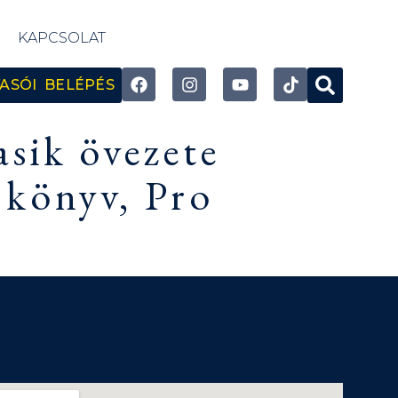
KAPCSOLAT
ASÓI BELÉPÉS
sik övezete
 könyv, Pro