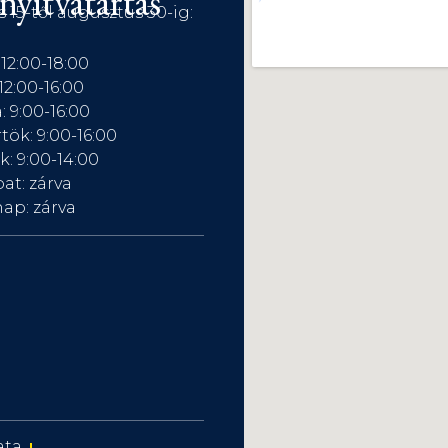
nyitvatartás
s 15-től augusztus 30-ig:
 12:00-18:00
12:00-16:00
: 9:00-16:00
tök: 9:00-16:00
: 9:00-14:00
at: zárva
ap: zárva
ata