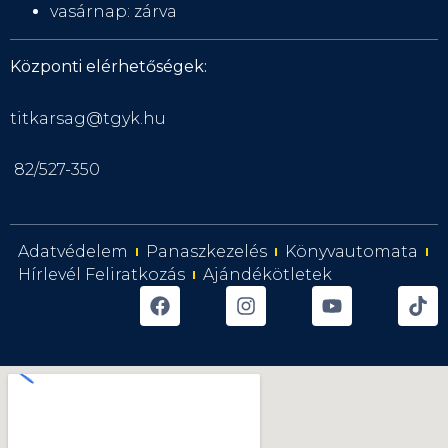
vasárnap: zárva
Központi elérhetőségek:
titkarsag@tgyk.hu
82/527-350
Adatvédelem
Panaszkezelés
Könyvautomata
Hírlevél Feliratkozás
Ajándékötletek