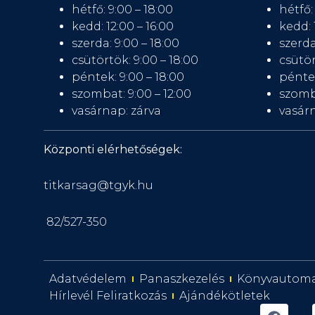
hétfő: 9:00 – 18:00
hétfő:
kedd: 12:00 – 16:00
kedd: 
szerda: 9:00 – 18:00
szerda
csütörtök: 9:00 – 18:00
csütör
péntek: 9:00 – 18:00
péntek
szombat: 9:00 – 12:00
szomb
vasárnap: zárva
vasárn
Központi elérhetőségek:
titkarsag@tgyk.hu
82/527-350
Adatvédelem
Panaszkezelés
Könyvautom
Hírlevél Feliratkozás
Ajándékötletek