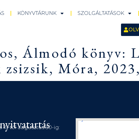
ÁS
KÖNYVTÁRUNK
SZOLGÁLTATÁSOK
OLV
nos, Álmodó könyv: L
 zsizsik, Móra, 2023,
nyitvatartás
s 15-től augusztus 30-ig: