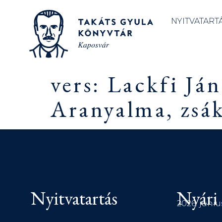
NYITVATART
vers: Lackfi Já
Aranyalma, zsák
Nyitvatartás
Nyári 
2026. júniu