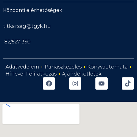
Központi elérhetőségek:
titkarsag@tgyk.hu
82/527-350
Adatvédelem
Panaszkezelés
Könyvautomata
Hírlevél Feliratkozás
Ajándékötletek