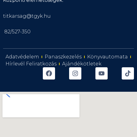
Központi elérhetőségek:
titkarsag@tgyk.hu
82/527-350
Adatvédelem
Panaszkezelés
Könyvautomata
Hírlevél Feliratkozás
Ajándékötletek