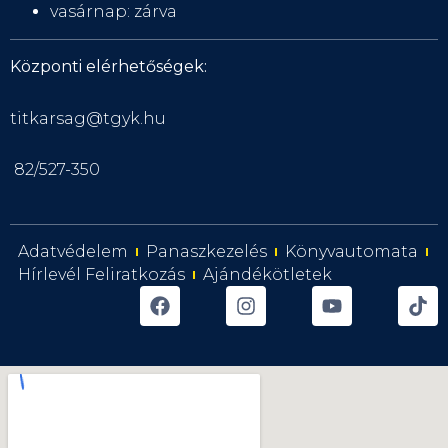
vasárnap: zárva
Központi elérhetőségek:
titkarsag@tgyk.hu
82/527-350
Adatvédelem
Panaszkezelés
Könyvautomata
Hírlevél Feliratkozás
Ajándékötletek